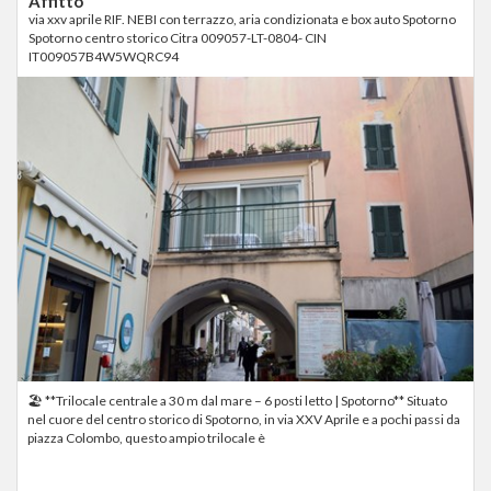
Affitto
via xxv aprile RIF. NEBI con terrazzo, aria condizionata e box auto Spotorno
Spotorno centro storico Citra 009057-LT-0804- CIN
IT009057B4W5WQRC94
🏖️ **Trilocale centrale a 30 m dal mare – 6 posti letto | Spotorno** Situato
nel cuore del centro storico di Spotorno, in via XXV Aprile e a pochi passi da
piazza Colombo, questo ampio trilocale è