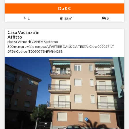
Da 0 €
1
55 m²
5
Casa Vacanza in
Affitto
piazza Verne rif CANEV Spotorno
300 m.mare viale europa A PARTIRE DA 10 € A TESTA. Citra 009057-LT-
0796 Codice IT009057B4FJ9N42S8