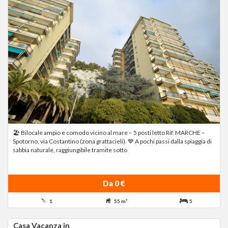
🏖️ Bilocale ampio e comodo vicino al mare – 5 posti letto Rif. MARCHE –
Spotorno, via Costantino (zona grattacieli). 💙 A pochi passi dalla spiaggia di
sabbia naturale, raggiungibile tramite sotto
Da 0 €
1
55 m²
5
Casa Vacanza in