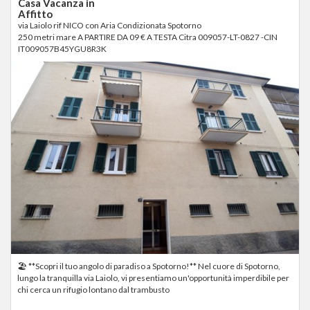
Casa Vacanza in
Affitto
via Laiolo rif NICO con Aria Condizionata Spotorno
250 metri mare A PARTIRE DA 09 € A TESTA Citra 009057-LT-0827 -CIN
IT009057B45YGU8R3K
🏖 **Scopri il tuo angolo di paradiso a Spotorno!** Nel cuore di Spotorno,
lungo la tranquilla via Laiolo, vi presentiamo un'opportunità imperdibile per
chi cerca un rifugio lontano dal trambusto