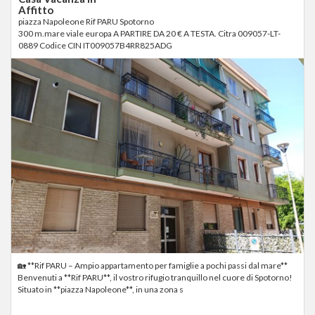
Affitto
piazza Napoleone Rif PARU Spotorno
300 m.mare viale europa A PARTIRE DA 20 € A TESTA. Citra 009057-LT-
0889 Codice CIN IT009057B4RR825ADG
🏡 **Rif PARU – Ampio appartamento per famiglie a pochi passi dal mare**
Benvenuti a **Rif PARU**, il vostro rifugio tranquillo nel cuore di Spotorno!
Situato in **piazza Napoleone**, in una zona s