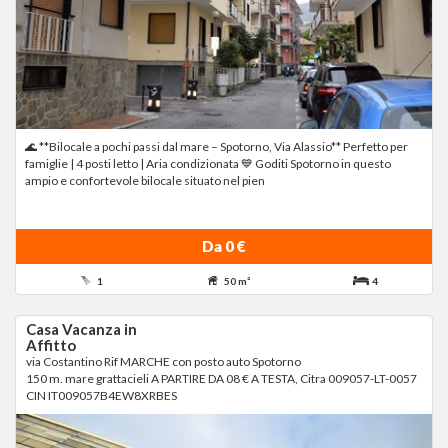
🌊 **Bilocale a pochi passi dal mare – Spotorno, Via Alassio** Perfetto per
famiglie | 4 posti letto | Aria condizionata 💙 Goditi Spotorno in questo
ampio e confortevole bilocale situato nel pien
Da 0 €
1
50 m²
4
Casa Vacanza in
Affitto
via Costantino Rif MARCHE con posto auto Spotorno
150 m. mare grattacieli A PARTIRE DA 08 € A TESTA, Citra 009057-LT-0057
CIN IT009057B4EW8XRBES