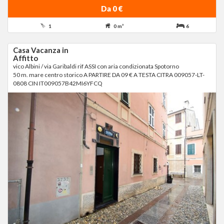
Da 0 €
1
0 m²
6
Casa Vacanza in
Affitto
vico Albini / via Garibaldi rif ASSI con aria condizionata Spotorno
50 m. mare centro storico A PARTIRE DA 09 € A TESTA CITRA 009057-LT-
0808 CIN IT009057B42MI6YFCQ