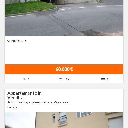
VENDUTO!!
60.000 €
0
18 m²
0
Appartamento in
Vendita
Trilocale con giardino via Laiolo Spotorno
Laiolo