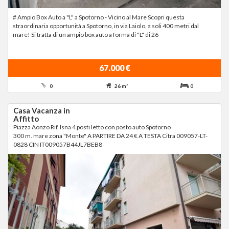
# Ampio Box Auto a "L" a Spotorno - Vicino al Mare Scopri questa
straordinaria opportunità a Spotorno, in via Laiolo, a soli 400 metri dal
mare! Si tratta di un ampio box auto a forma di "L" di 26
67.000 €
0
26 m²
0
Casa Vacanza in
Affitto
Piazza Aonzo Rif. Isna 4 posti letto con posto auto Spotorno
300 m. mare zona "Monte" A PARTIRE DA 24 € A TESTA Citra 009057-LT-
0828 CIN IT009057B44JL7BEB8