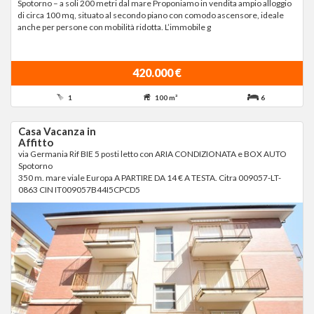
Spotorno – a soli 200 metri dal mare Proponiamo in vendita ampio alloggio
di circa 100 mq, situato al secondo piano con comodo ascensore, ideale
anche per persone con mobilità ridotta. L’immobile g
420.000 €
1
100 m²
6
Casa Vacanza in
Affitto
via Germania Rif BIE 5 posti letto con ARIA CONDIZIONATA e BOX AUTO
Spotorno
350 m. mare viale Europa A PARTIRE DA 14 € A TESTA. Citra 009057-LT-
0863 CIN IT009057B44I5CPCD5