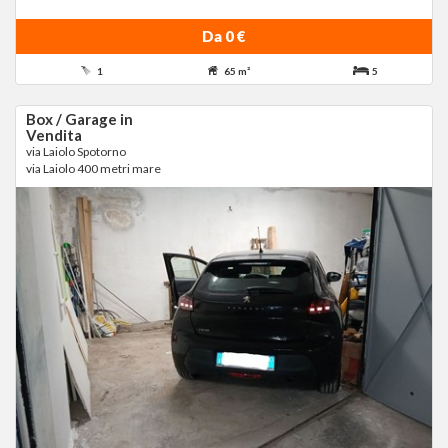
Da 0 €
1
65 m²
5
Box / Garage in
Vendita
via Laiolo Spotorno
via Laiolo 400 metri mare