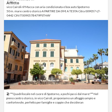
Affitto
vico Cairoli rif Macca con aria condizionata e box auto Spotorno
50 m. mare centro storico A PARTIRE DA 09 € A TESTA Citra 009057-LT-
0442 CIN IT009057B479PSTHAY
🏖 **Quadrilocale nel cuore di Spotorno, a pochi passi dal mare!** Nel
pieno centro storico, in vico Cairoli, proponiamo un alloggio ampio e
confortevole, perfetto per famiglie e coppie che desideran