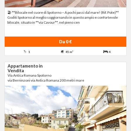
🏖️ **Bilocale nel cuore di Spotorno – A pochi passi dal mare! (Rif. Pote)**
Goditi Spotorno al meglio soggiornando in questo ampio e confortevole
bilocale, situato in **via Cavour**, nel pieno cen
Da 0 €
1
45 m²
4
Appartamento in
Vendita
Via Antica Romana Spotorno
via Berninzoni via Antica Romana 200 metri mare