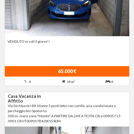
VENDUTO in soli 3 giorni!!
65.000 €
0
19 m²
0
Casa Vacanza in
Affitto
Via De Maestri Rif. Monte 5 posti letto con cortile, aria condizionata e
parcheggio bici Spotorno
300 m. mare zona "Monte" A PARTIRE DA 24 € A TESTA Citra 009057-LT-
0901 CIN IT009057B4JSKS54DM