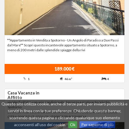
**Appartamento in Vendita a Spotorno - Un Angolo di Paradiso a Due Passi
dal Mare** Scopri questo incantevole appartamento situato a Spotorno, a
meno di 200 metri dalle splendide spiagge della rivi
189.000 €
1
46 m²
4
Casa Vacanza in
Affitto
via Verdi rif Ven con aria condizionata, terrazza e posto auto privato
Questo sito utilizza cookie, anche di terze parti, per inviarti pubblicità e
Spotorno
servizi in linea con le tue preferenze. Chiudendo questo banner,
250 metri mare zona Carabinieri A PARTIRE DA 90.00 € A NOTTE Codice
CITRA 009057-LT- 0821 CIN IT009057B4YF2Y99X6
scorrendo questa pagina o cliccando qualunque suo elemento
acconsenti all’uso dei cookie.
Ok
Per saperne di più