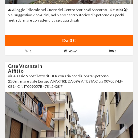
🌊 Alloggio Trilocale nel Cuore del Centro Storico di Spotorno – Rif. ASSI 🏖
Nel suggestivo vico Albini, nel pieno centro storico di Spotorno e a pochi
metri dal mare con splendida spiaggia di sab
Da 0 €
1
65 m²
5
Casa Vacanza in
Affitto
via Alassio 5 posti letto rif. BER con aria condizionata Spotorno
250 m. mare viale Europa A PARTIRE DA 09 € A TESTA Citra 009057-LT-
0814 CIN IT009057B47SN242K7