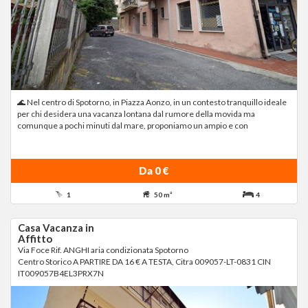
🌊 Nel centro di Spotorno, in Piazza Aonzo, in un contesto tranquillo ideale
per chi desidera una vacanza lontana dal rumore della movida ma
comunque a pochi minuti dal mare, proponiamo un ampio e con
Da 0 €
1
50 m²
4
Casa Vacanza in
Affitto
Via Foce Rif. ANGHI aria condizionata Spotorno
Centro Storico A PARTIRE DA 16 € A TESTA, Citra 009057-LT-0831 CIN
IT009057B4EL3PRX7N