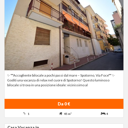
✨ **Accogliente bilocale a pochi passi dal mare – Spotorno, Via Foce** ✨
Goditi una vacanza di relax nel cuore di Spotorno! Questo luminoso
bilocale si trova in una posizione ideale: vicinissimo al
Da 0 €
1
45 m²
4
Casa Vacanza in