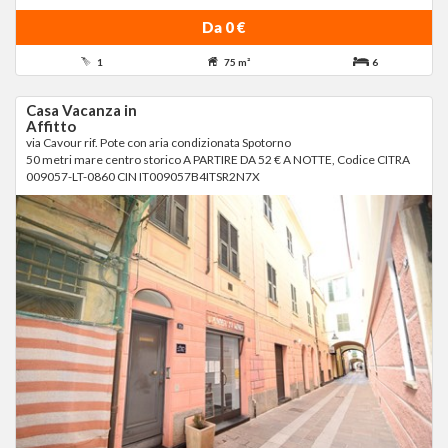
Da 0 €
1
75 m²
6
Casa Vacanza in
Affitto
via Cavour rif. Pote con aria condizionata Spotorno
50 metri mare centro storico A PARTIRE DA 52 € A NOTTE, Codice CITRA
009057-LT-0860 CIN IT009057B4ITSR2N7X