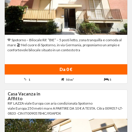
💙 Spotorno – Bilocale Rif. “BIE” – 5 posti letto, zona tranquilla e comoda al
mare 🏖 Nel cuore di Spotorno, in via Germania, proponiamo un ampio e
confortevole bilocale situato in un contesto tra
Da 0 €
1
50 m²
5
Casa Vacanza in
Affitto
RIF LAZZA viale Europa con aria condizionata Spotorno
viale Europa 250 metri mare A PARTIRE DA 10 € A TESTA. Citra 009057-LT-
0833 -CIN IT009057B4CJ93APDX