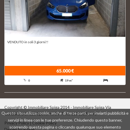
VENDUTO in soli 3 giorni!!
65.000 €
0
19 m²
Copyright © Immobiliare Spiga 2014 - Immobiliare Spiga Via
Questo sito utilizza cookie, anche di terze parti, per inviarti pubblicità e
Garibaldi 1 17028 Spotorno SV P. Iva 01165330091
servizi in linea con le tue preferenze. Chiudendo questo banner,
Privacy Policy
|
Cookie Policy
scorrendo questa pagina o cliccando qualunque suo elemento
Design by
e-lane