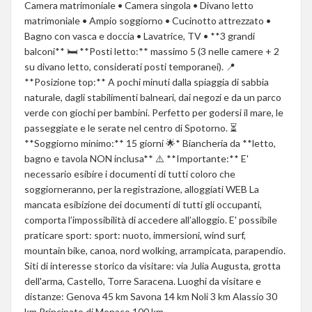
Camera matrimoniale • Camera singola • Divano letto
matrimoniale • Ampio soggiorno • Cucinotto attrezzato •
Bagno con vasca e doccia • Lavatrice, TV • **3 grandi
balconi** 🛏 **Posti letto:** massimo 5 (3 nelle camere + 2
su divano letto, considerati posti temporanei). 📍
**Posizione top:** A pochi minuti dalla spiaggia di sabbia
naturale, dagli stabilimenti balneari, dai negozi e da un parco
verde con giochi per bambini. Perfetto per godersi il mare, le
passeggiate e le serate nel centro di Spotorno. ⏳
**Soggiorno minimo:** 15 giorni 🌟* Biancheria da **letto,
bagno e tavola NON inclusa** ⚠️ **Importante:** E'
necessario esibire i documenti di tutti coloro che
soggiorneranno, per la registrazione, alloggiati WEB La
mancata esibizione dei documenti di tutti gli occupanti,
comporta l’impossibilità di accedere all’alloggio. E' possibile
praticare sport: sport: nuoto, immersioni, wind surf,
mountain bike, canoa, nord wolking, arrampicata, parapendio.
Siti di interesse storico da visitare: via Julia Augusta, grotta
dell'arma, Castello, Torre Saracena. Luoghi da visitare e
distanze: Genova 45 km Savona 14 km Noli 3 km Alassio 30
km Principato di Monaco 100 km