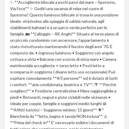
✨ **Accogliente bilocale a pochi passi dal mare – Spotorno,
Via Foce** ✨ Goditi una vacanza di relax nel cuore di
Spotorno! Questo luminoso bilocale si trova in una posizione
ideale: vicinissimo alla spiaggia di sabbia naturale, agli
stabilimenti balneari e a un parco verde perfetto per le
famiglie. 🏡 **L’alloggio – Rif. Anghi** Situato al terzo piano di
un piccolo condominio con ascensore, l’appartamento è
stato ristrutturato mantenendo il fascino degli anni ’70. È
composto da: • Ingresso luminoso • Soggiorno con angolo
cottura a vista • Balcone con scorcio di vista mare • Camera
matrimoniale accogliente + terzo letto • Posti letto a
scomparsa in soggiorno ( divano letto uso occasionale) Può
ospitare comodamente **4/5 persone** ed è dotato di tutti
i comfort: **aria condizionata, lavatrice e TV**. 🌴 **Perché
sceglierci** • Posizione centralissima • Mare raggiungibile a
piedi • Ristoranti, negozi e piste ciclabili nelle vicinanze •
Ideale per coppie, famiglie e soggiorni medio-lunghi 📅
**Affitti turistici – Soggiorno minimo: 15 giorni** 🌟*
Biancheria da **letto, bagno e tavola NON inclusa** ⚠️
**Prima del check-in** E' necessario esibire i documenti di
tutti coloro che soggiorneranno, per la registrazione,