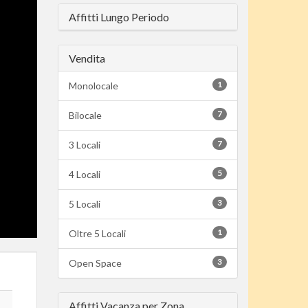
Affitti Lungo Periodo
Vendita
1
Monolocale
7
Bilocale
7
3 Locali
5
4 Locali
3
5 Locali
1
Oltre 5 Locali
3
Open Space
Affitti Vacanza per Zona