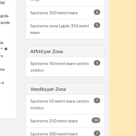
dai
2
Spotorno 350 metri mare
ngola
Grande
1
Spotorno zona Lajolo 350 metri
mare
ia
** 🌟
Affitti per Zona
ro
1
Spotorno 50 metri mare centro
one
storico
e e
Vendita per Zona
7
Spotorno 50 metri mare centro
storico
10
Spotorno 250 metri mare
7
Spotorno 300 metri mare