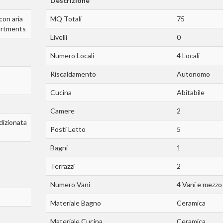
Descrizione
con aria
MQ Totali
75
partments
Livelli
0
Numero Locali
4 Locali
Riscaldamento
Autonomo
Cucina
Abitabile
Camere
2
ndizionata
Posti Letto
5
Bagni
1
Terrazzi
2
Numero Vani
4 Vani e mezzo
Materiale Bagno
Ceramica
Materiale Cucina
Ceramica