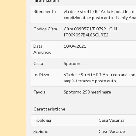
Informazioni
Riferimento
via delle strette Rif Ardu 5 posti letto 
condizionata e posto auto - Family A
Codice Citra
Citra 009057-LT-0799 - CIN
IT009057B4L8SGLRZ2
Data
10/04/2021
Annuncio
Città
Spotorno
Indirizzo
Via delle Strette Rif. Ardu con aria co
ampia terrazza e posto auto
Tavola
Spotorno 250 metri mare
Caratteristiche
Tipologia
Casa Vacanza
Sezione
Case Vacanze