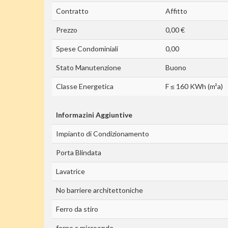
Contratto
Affitto
Prezzo
0,00 €
Spese Condominiali
0,00
Stato Manutenzione
Buono
Classe Energetica
F ≤ 160 KWh (m²a)
Informazini Aggiuntive
Impianto di Condizionamento
Porta Blindata
Lavatrice
No barriere architettoniche
Ferro da stiro
forno a microonde