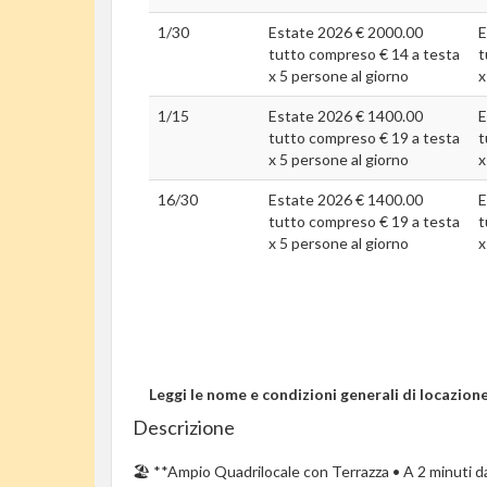
1/30
Estate 2026 € 2000.00
E
tutto compreso € 14 a testa
t
x 5 persone al giorno
x
1/15
Estate 2026 € 1400.00
E
tutto compreso € 19 a testa
t
x 5 persone al giorno
x
16/30
Estate 2026 € 1400.00
E
tutto compreso € 19 a testa
t
x 5 persone al giorno
x
Leggi le nome e condizioni generali di locazion
Descrizione
🏖️ **Ampio Quadrilocale con Terrazza • A 2 minuti d