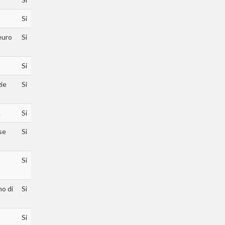
Si
euro
Si
Si
zie
Si
.
Si
se
Si
Si
no di
Si
Si