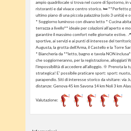
ampio quadrilocale si trova nel cuore di Spotorno, in v
ristoranti e dal vivace centro storico. 🛏 **Perfetto 
ultimo piano di una piccola palazzina (solo 3 unità) e
* Soggiorno luminoso con divano letto * Cucina abit
terrazza a livello** ideale per colazioni all’aperto e 
garantire il massimo comfort nelle giornate estive. 📍
sportive, ai servizi e ai punti di interesse del territor
Augusta, la grotta dell’Arma, il Castello e la Torre 
* Biancheria da **letto, bagno e tavola NON inclusa**
che soggiorneranno, per la registrazione, alloggiati
l’impossibilità di accedere all’alloggio. 🌞 Prenota la
strategica! E' possibile praticare sport: sport: nuoto
parapendio. Siti di interesse storico da visitare: via 
distanze: Genova 45 km Savona 14 km Noli 3 km Alas
Valutazione: