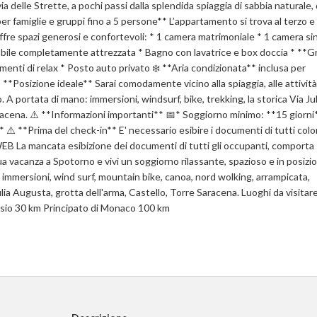
ia delle Strette, a pochi passi dalla splendida spiaggia di sabbia naturale, 
per famiglie e gruppi fino a 5 persone** L’appartamento si trova al terzo e
 offre spazi generosi e confortevoli: * 1 camera matrimoniale * 1 camera si
abile completamente attrezzata * Bagno con lavatrice e box doccia * **
momenti di relax * Posto auto privato ❄️ **Aria condizionata** inclusa per
 **Posizione ideale** Sarai comodamente vicino alla spiaggia, alle attività
io. A portata di mano: immersioni, windsurf, bike, trekking, la storica Via Jul
Saracena. ⚠️ **Informazioni importanti** 📅* Soggiorno minimo: **15 giorni
 ⚠️ **Prima del check-in** E' necessario esibire i documenti di tutti colo
 WEB La mancata esibizione dei documenti di tutti gli occupanti, comporta
 tua vacanza a Spotorno e vivi un soggiorno rilassante, spazioso e in posizi
, immersioni, wind surf, mountain bike, canoa, nord wolking, arrampicata,
Julia Augusta, grotta dell'arma, Castello, Torre Saracena. Luoghi da visitar
sio 30 km Principato di Monaco 100 km