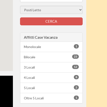
Affitti Case Vacanza
1
Monolocale
23
Bilocale
12
3 Locali
8
4 Locali
2
5 Locali
1
Oltre 5 Locali