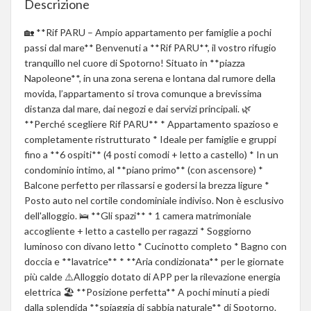
Descrizione
🏡 **Rif PARU – Ampio appartamento per famiglie a pochi
passi dal mare** Benvenuti a **Rif PARU**, il vostro rifugio
tranquillo nel cuore di Spotorno! Situato in **piazza
Napoleone**, in una zona serena e lontana dal rumore della
movida, l’appartamento si trova comunque a brevissima
distanza dal mare, dai negozi e dai servizi principali. 🌿
**Perché scegliere Rif PARU** * Appartamento spazioso e
completamente ristrutturato * Ideale per famiglie e gruppi
fino a **6 ospiti** (4 posti comodi + letto a castello) * In un
condominio intimo, al **piano primo** (con ascensore) *
Balcone perfetto per rilassarsi e godersi la brezza ligure *
Posto auto nel cortile condominiale indiviso. Non è esclusivo
dell'alloggio. 🛌 **Gli spazi** * 1 camera matrimoniale
accogliente + letto a castello per ragazzi * Soggiorno
luminoso con divano letto * Cucinotto completo * Bagno con
doccia e **lavatrice** * **Aria condizionata** per le giornate
più calde ⚠️Alloggio dotato di APP per la rilevazione energia
elettrica 🏖 **Posizione perfetta** A pochi minuti a piedi
dalla splendida **spiaggia di sabbia naturale** di Spotorno.