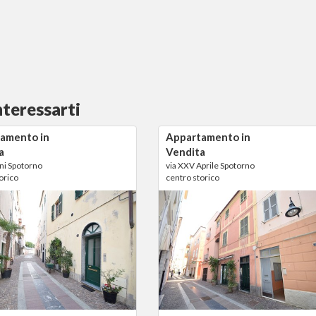
nteressarti
amento in
Appartamento in
a
Vendita
ni Spotorno
via XXV Aprile Spotorno
orico
centro storico