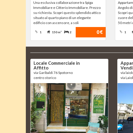
Una esclusiva collaborazione tra Spiga
Appartame
Immobiliare e Citterio Immobiliare. Prezzo
Angolo di
su richiesta. Scopri questo splendido attico
Scopri qu
situato al quarto piano di un elegante
cuore del 
edificio con ascensore, a soli
50 metri 
0 €
1
150 m²
2
1
Locale Commerciale in
Appar
Affitto
Vendi
via Garibaldi 76 Spotorno
via laio
centro storico
via Laio