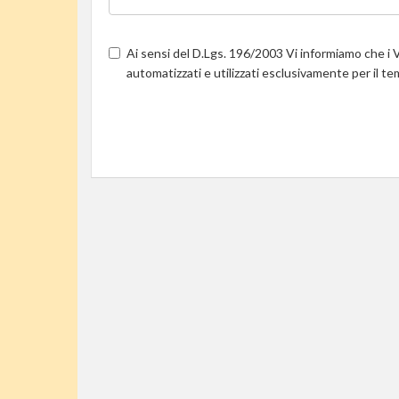
Ai sensi del D.Lgs. 196/2003 Vi informiamo che i V
automatizzati e utilizzati esclusivamente per il t