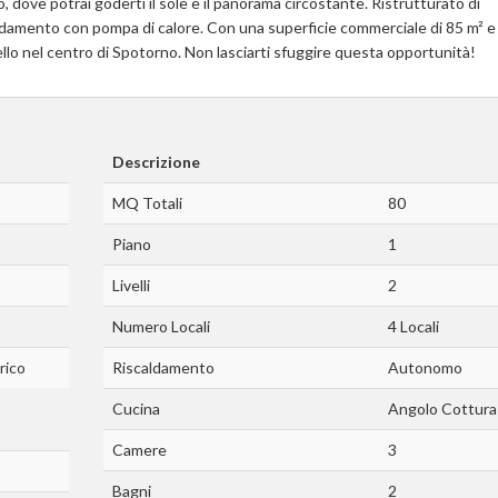
io, dove potrai goderti il sole e il panorama circostante. Ristrutturato di
ldamento con pompa di calore. Con una superficie commerciale di 85 m² e
ello nel centro di Spotorno. Non lasciarti sfuggire questa opportunità!
Descrizione
MQ Totali
80
Piano
1
Livelli
2
Numero Locali
4 Locali
rico
Riscaldamento
Autonomo
Cucina
Angolo Cottura
Camere
3
Bagni
2