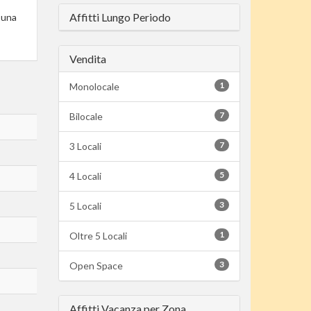
Affitti Lungo Periodo
 una
Vendita
1
Monolocale
7
Bilocale
7
3 Locali
5
4 Locali
3
5 Locali
1
Oltre 5 Locali
3
Open Space
Affitti Vacanza per Zona