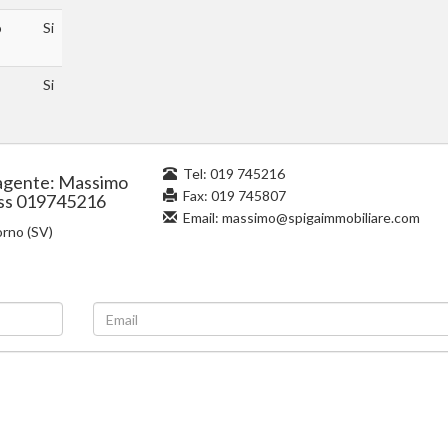
o
Si
Si
Tel:
019 745216
gente: Massimo
Fax: 019 745807
ss 019745216
Email:
massimo@spigaimmobiliare.com
rno (SV)