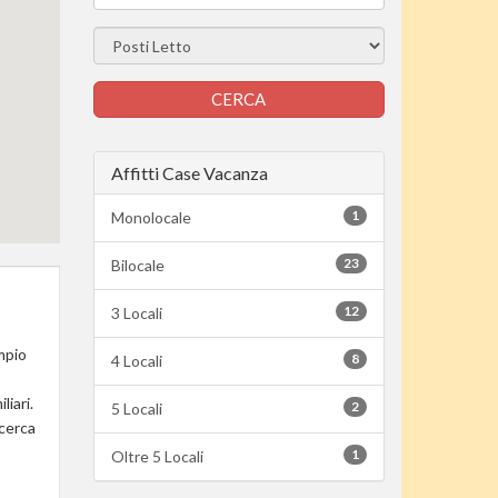
Affitti Case Vacanza
1
Monolocale
23
Bilocale
12
3 Locali
mpio
8
4 Locali
iari.
2
5 Locali
 cerca
1
Oltre 5 Locali