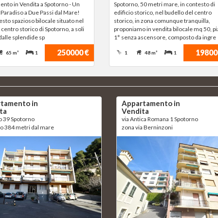
nto in Vendita a Spotorno - Un
Spotorno, 50 metri mare, in contesto di
 Paradiso a Due Passi dal Mare!
edificio storico, nel budello del centro
esto spazioso bilocale situato nel
storico, in zona comunque tranquilla,
centro storico di Spotorno, a soli
proponiamo in vendita bilocale mq 50, p
dalle splendide sp
1° senza ascensore, composto da ingre
250000 €
19800
65 m²
1
1
48 m²
1
tamento in
Appartamento in
ta
Vendita
lo 39 Spotorno
via Antica Romana 1 Spotorno
lo 384 metri dal mare
zona via Berninzoni