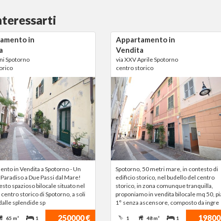
nteressarti
amento in
Appartamento in
a
Vendita
ni Spotorno
via XXV Aprile Spotorno
orico
centro storico
nto in Vendita a Spotorno - Un
Spotorno, 50 metri mare, in contesto di
 Paradiso a Due Passi dal Mare!
edificio storico, nel budello del centro
esto spazioso bilocale situato nel
storico, in zona comunque tranquilla,
centro storico di Spotorno, a soli
proponiamo in vendita bilocale mq 50, p
dalle splendide sp
1° senza ascensore, composto da ingre
250000 €
19800
65 m²
1
1
48 m²
1