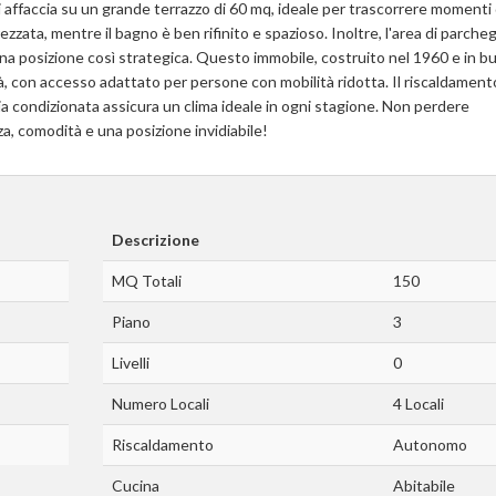
 affaccia su un grande terrazzo di 60 mq, ideale per trascorrere momenti 
rezzata, mentre il bagno è ben rifinito e spazioso. Inoltre, l'area di parche
una posizione così strategica. Questo immobile, costruito nel 1960 e in 
tà, con accesso adattato per persone con mobilità ridotta. Il riscaldament
ria condizionata assicura un clima ideale in ogni stagione. Non perdere
za, comodità e una posizione invidiabile!
Descrizione
MQ Totali
150
Piano
3
Livelli
0
Numero Locali
4 Locali
Riscaldamento
Autonomo
Cucina
Abitabile