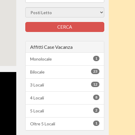
Affitti Case Vacanza
1
Monolocale
23
Bilocale
12
3 Locali
8
4 Locali
2
5 Locali
1
Oltre 5 Locali