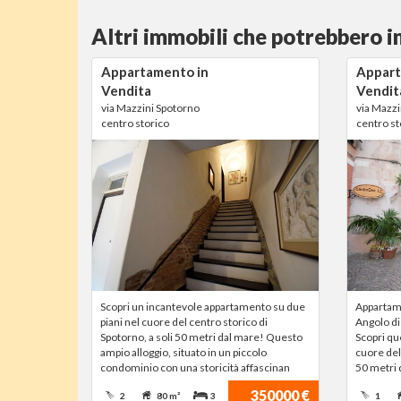
Altri immobili che potrebbero i
Appartamento in
Appart
Vendita
Vendit
via Mazzini Spotorno
via Mazzi
centro storico
centro st
Scopri un incantevole appartamento su due
Appartame
piani nel cuore del centro storico di
Angolo di
Spotorno, a soli 50 metri dal mare! Questo
Scopri qu
ampio alloggio, situato in un piccolo
cuore del 
condominio con una storicità affascinan
50 metri 
350000 €
2
80 m²
3
1