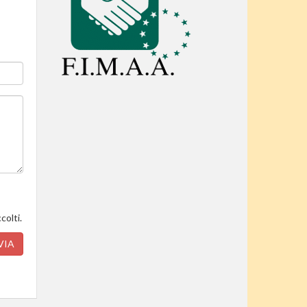
colti.
VIA