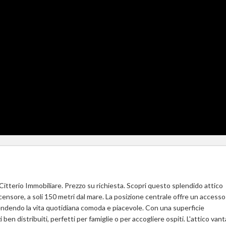
Citterio Immobiliare. Prezzo su richiesta. Scopri questo splendido attico
scensore, a soli 150 metri dal mare. La posizione centrale offre un accesso
rendendo la vita quotidiana comoda e piacevole. Con una superficie
en distribuiti, perfetti per famiglie o per accogliere ospiti. L'attico van