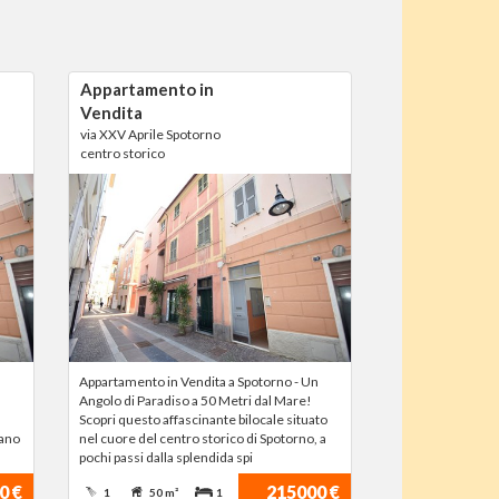
Appartamento in
Vendita
via XXV Aprile Spotorno
centro storico
Appartamento in Vendita a Spotorno - Un
Angolo di Paradiso a 50 Metri dal Mare!
Scopri questo affascinante bilocale situato
iano
nel cuore del centro storico di Spotorno, a
pochi passi dalla splendida spi
0 €
215000 €
1
50 m²
1