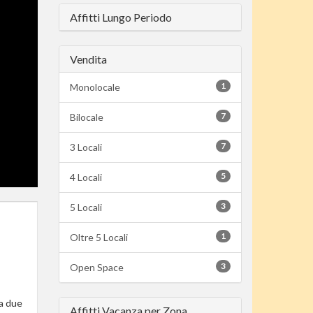
Affitti Lungo Periodo
Vendita
1
Monolocale
7
Bilocale
7
3 Locali
5
4 Locali
3
5 Locali
1
Oltre 5 Locali
3
Open Space
ta due
Affitti Vacanza per Zona