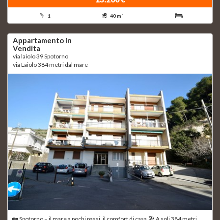
1
40 m²
Appartamento in
Vendita
via laiolo 39 Spotorno
via Laiolo 384 metri dal mare
🏡 Spotorno – il mare a pochi passi, il comfort di casa 🏖 A soli 384 metri