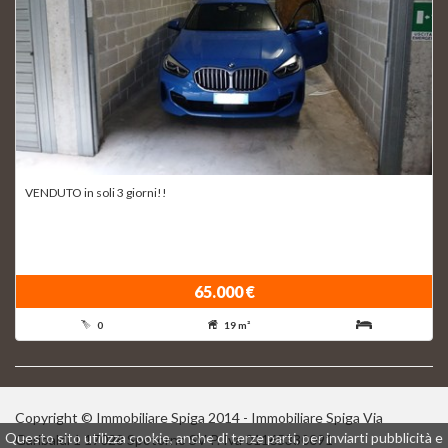
VENDUTO in soli 3 giorni!!
65.000 €
0
19 m²
Copyright © Immobiliare Spiga 2014 - Immobiliare Spiga Via
Questo sito utilizza cookie, anche di terze parti, per inviarti pubblicità e
Garibaldi 1 17028 Spotorno SV P. Iva 01165330091