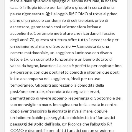
mare e dalle splendide spiagge di sabbia naturale, la nostra
casa è il rifugio ideale per famiglie o gruppi in cerca di una
pausa rigenerante. 🏖 L’alloggio Rif COMO si trova al primo
piano di un piccolo condominio di soli tre piani, privo di
ascensore, garantendo così un’atmosfera intima e
accogliente. Con ampie metrature che ricordano il fascino
degli anni '70, questa struttura offre tutto il necessario per
un soggiorno al mare di Spotorno 🛏 Composta da una
camera matrimoniale, un soggiorno luminoso con divano
letto e t.v., un cucinotto funzionale e un bagno dotato di
vasca da bagno, lavatrice. La casa è perfetta per ospitare fino
a 4 persone, con due posti letto comodi e ulteriori due posti
letto a scomparsa nel soggiorno, ideali per un uso
temporaneo. Gli ospiti apprezzano la comodità della
posizione centrale, circondata da negozi e servizi,
permettendo di vivere appieno l'esperienza di Spotorno e del
suo meraviglioso mare. Immagina una bella serata in centro
dopo aver trascorso la giornata in riva al mare, oppure
un’indimenticabile passeggiata in bicicletta tra i fantastici
paesaggi del golfo dell’isola. 👉 Ricorda che l'alloggio Rif
COMO è disponibile per affitti turistici con un soggiorno