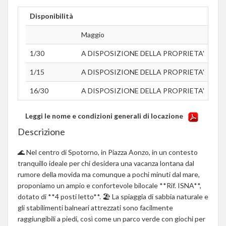
Disponibilità
Maggio
Giu
1/30
A DISPOSIZIONE DELLA PROPRIETA'
A D
1/15
A DISPOSIZIONE DELLA PROPRIETA'
A D
16/30
A DISPOSIZIONE DELLA PROPRIETA'
A D
Leggi le nome e condizioni generali di locazione
Descrizione
🌊 Nel centro di Spotorno, in Piazza Aonzo, in un contesto
tranquillo ideale per chi desidera una vacanza lontana dal
rumore della movida ma comunque a pochi minuti dal mare,
proponiamo un ampio e confortevole bilocale **Rif. ISNA**,
dotato di **4 posti letto**. 🏖 La spiaggia di sabbia naturale e
gli stabilimenti balneari attrezzati sono facilmente
raggiungibili a piedi, così come un parco verde con giochi per