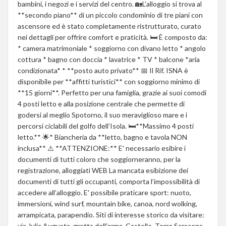
bambini, i negozi e i servizi del centro. 🏡L’alloggio si trova al
**secondo piano** di un piccolo condominio di tre piani con
ascensore ed è stato completamente ristrutturato, curato
nei dettagli per offrire comfort e praticità. 🛏 È composto da:
* camera matrimoniale * soggiorno con divano letto * angolo
cottura * bagno con doccia * lavatrice * TV * balcone *aria
condizionata* * **posto auto privato** 📅 Il Rif. ISNA è
disponibile per **affitti turistici** con soggiorno minimo di
**15 giorni**. Perfetto per una famiglia, grazie ai suoi comodi
4 posti letto e alla posizione centrale che permette di
godersi al meglio Spotorno, il suo meraviglioso mare e i
percorsi ciclabili del golfo dell’Isola. 🛏**Massimo 4 posti
letto.** 🌟* Biancheria da **letto, bagno e tavola NON
inclusa** ⚠️ **ATTENZIONE:** E' necessario esibire i
documenti di tutti coloro che soggiorneranno, per la
registrazione, alloggiati WEB La mancata esibizione dei
documenti di tutti gli occupanti, comporta l’impossibilità di
accedere all’alloggio. E' possibile praticare sport: nuoto,
immersioni, wind surf, mountain bike, canoa, nord wolking,
arrampicata, parapendio. Siti di interesse storico da visitare:
via Julia Augusta, grotta dell'arma, Castello, Torre Saracena.