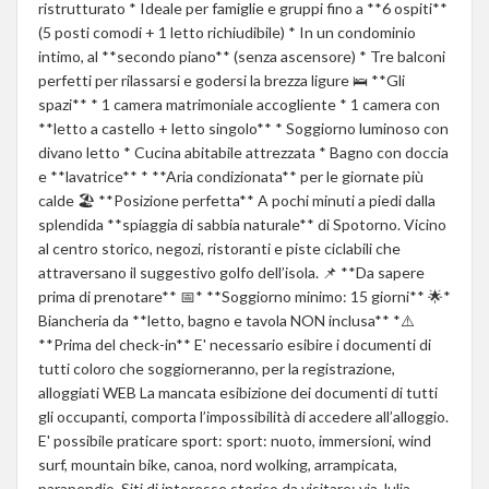
ristrutturato * Ideale per famiglie e gruppi fino a **6 ospiti**
(5 posti comodi + 1 letto richiudibile) * In un condominio
intimo, al **secondo piano** (senza ascensore) * Tre balconi
perfetti per rilassarsi e godersi la brezza ligure 🛌 **Gli
spazi** * 1 camera matrimoniale accogliente * 1 camera con
**letto a castello + letto singolo** * Soggiorno luminoso con
divano letto * Cucina abitabile attrezzata * Bagno con doccia
e **lavatrice** * **Aria condizionata** per le giornate più
calde 🏖 **Posizione perfetta** A pochi minuti a piedi dalla
splendida **spiaggia di sabbia naturale** di Spotorno. Vicino
al centro storico, negozi, ristoranti e piste ciclabili che
attraversano il suggestivo golfo dell’isola. 📌 **Da sapere
prima di prenotare** 📅* **Soggiorno minimo: 15 giorni** 🌟*
Biancheria da **letto, bagno e tavola NON inclusa** *⚠️
**Prima del check-in** E' necessario esibire i documenti di
tutti coloro che soggiorneranno, per la registrazione,
alloggiati WEB La mancata esibizione dei documenti di tutti
gli occupanti, comporta l’impossibilità di accedere all’alloggio.
E' possibile praticare sport: sport: nuoto, immersioni, wind
surf, mountain bike, canoa, nord wolking, arrampicata,
parapendio. Siti di interesse storico da visitare: via Julia