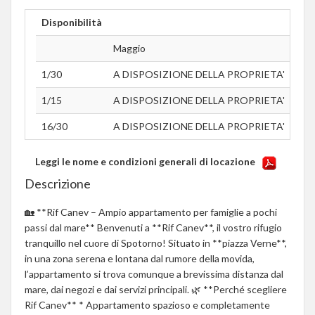
Disponibilità
Maggio
Giu
1/30
A DISPOSIZIONE DELLA PROPRIETA'
Non 
1/15
A DISPOSIZIONE DELLA PROPRIETA'
Non 
16/30
A DISPOSIZIONE DELLA PROPRIETA'
Non 
Leggi le nome e condizioni generali di locazione
Descrizione
🏡 **Rif Canev – Ampio appartamento per famiglie a pochi
passi dal mare** Benvenuti a **Rif Canev**, il vostro rifugio
tranquillo nel cuore di Spotorno! Situato in **piazza Verne**,
in una zona serena e lontana dal rumore della movida,
l’appartamento si trova comunque a brevissima distanza dal
mare, dai negozi e dai servizi principali. 🌿 **Perché scegliere
Rif Canev** * Appartamento spazioso e completamente