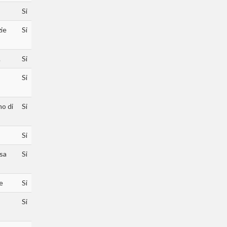
Si
zie
Si
.
Si
Si
no di
Si
Si
asa
Si
e
Si
Si