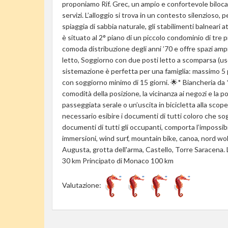
proponiamo Rif. Grec, un ampio e confortevole bilocale 
servizi. L’alloggio si trova in un contesto silenzios
spiaggia di sabbia naturale, gli stabilimenti balneari 
è situato al 2° piano di un piccolo condominio di tre
comoda distribuzione degli anni ’70 e offre spazi am
letto, Soggiorno con due posti letto a scomparsa (u
sistemazione è perfetta per una famiglia: massimo 5 post
con soggiorno minimo di 15 giorni. 🌟* Biancheria da
comodità della posizione, la vicinanza ai negozi e la p
passeggiata serale o un’uscita in bicicletta alla sc
necessario esibire i documenti di tutti coloro che so
documenti di tutti gli occupanti, comporta l’impossibil
immersioni, wind surf, mountain bike, canoa, nord wolki
Augusta, grotta dell'arma, Castello, Torre Saracena.
30 km Principato di Monaco 100 km
Valutazione: