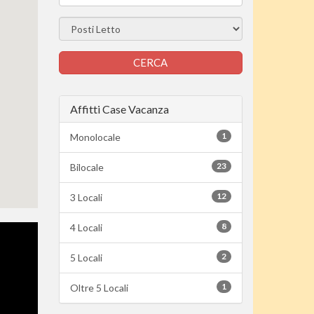
Affitti Case Vacanza
1
Monolocale
23
Bilocale
12
3 Locali
8
4 Locali
2
5 Locali
1
Oltre 5 Locali