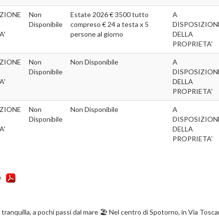
IZIONE
Non
Estate 2026 € 3500 tutto
A
Disponibile
compreso € 24 a testa x 5
DISPOSIZION
A'
persone al giorno
DELLA
PROPRIETA'
IZIONE
Non
Non Disponibile
A
Disponibile
DISPOSIZION
A'
DELLA
PROPRIETA'
IZIONE
Non
Non Disponibile
A
Disponibile
DISPOSIZION
A'
DELLA
PROPRIETA'
e
anquilla, a pochi passi dal mare 🏖 Nel centro di Spotorno, in Via Tosca