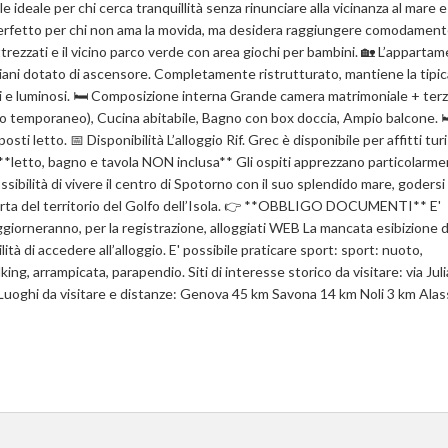
ideale per chi cerca tranquillità senza rinunciare alla vicinanza al mare e
o, perfetto per chi non ama la movida, ma desidera raggiungere comodament
attrezzati e il vicino parco verde con area giochi per bambini. 🏡 L’apparta
 piani dotato di ascensore. Completamente ristrutturato, mantiene la tipic
pi e luminosi. 🛏 Composizione interna Grande camera matrimoniale + ter
so temporaneo), Cucina abitabile, Bagno con box doccia, Ampio balcone. 
i letto. 📅 Disponibilità L’alloggio Rif. Grec è disponibile per affitti turi
 **letto, bagno e tavola NON inclusa** Gli ospiti apprezzano particolarme
ossibilità di vivere il centro di Spotorno con il suo splendido mare, godersi
operta del territorio del Golfo dell’Isola. 👉 **OBBLIGO DOCUMENTI** E'
ggiorneranno, per la registrazione, alloggiati WEB La mancata esibizione d
ità di accedere all’alloggio. E' possibile praticare sport: sport: nuoto,
ng, arrampicata, parapendio. Siti di interesse storico da visitare: via Juli
 Luoghi da visitare e distanze: Genova 45 km Savona 14 km Noli 3 km Alas