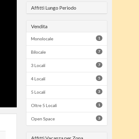
Affitti Lungo Periodo
Vendita
1
Monolocale
7
Bilocale
7
3 Locali
5
4 Locali
3
5 Locali
1
Oltre 5 Locali
3
Open Space
Affitti Vacanza per Zona