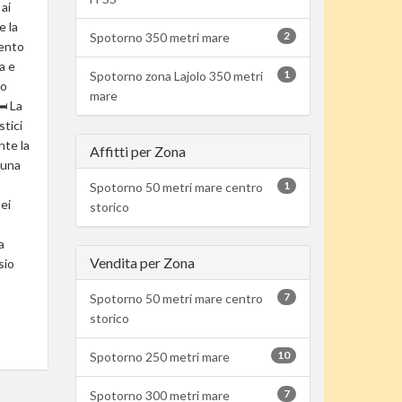
 ai
e la
2
Spotorno 350 metri mare
mento
a e
1
Spotorno zona Lajolo 350 metri
zo
mare
 La
stici
nte la
Affitti per Zona
 una
1
Spotorno 50 metri mare centro
ei
storico
a
Vendita per Zona
sio
7
Spotorno 50 metri mare centro
storico
10
Spotorno 250 metri mare
7
Spotorno 300 metri mare