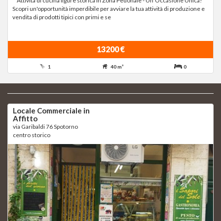
**Attività di cucina ligure storica in Zona Pedonale - Un'Occasione Unica! **
Scopri un'opportunità imperdibile per avviare la tua attività di produzione e
vendita di prodotti tipici con primi e se
13200 €
1
40 m²
0
Locale Commerciale in
Affitto
via Garibaldi 76 Spotorno
centro storico