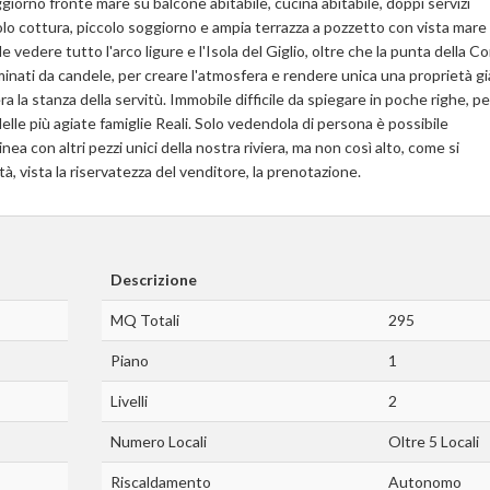
giorno fronte mare su balcone abitabile, cucina abitabile, doppi servizi
olo cottura, piccolo soggiorno e ampia terrazza a pozzetto con vista mare
 vedere tutto l'arco ligure e l'Isola del Giglio, oltre che la punta della Co
uminati da candele, per creare l'atmosfera e rendere unica una proprietà gi
a la stanza della servitù. Immobile difficile da spiegare in poche righe, pe
delle più agiate famiglie Reali. Solo vedendola di persona è possibile
linea con altri pezzi unici della nostra riviera, ma non così alto, come si
, vista la riservatezza del venditore, la prenotazione.
Descrizione
MQ Totali
295
Piano
1
Livelli
2
Numero Locali
Oltre 5 Locali
Riscaldamento
Autonomo