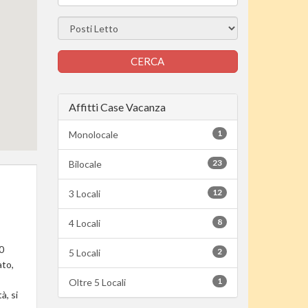
Affitti Case Vacanza
1
Monolocale
23
Bilocale
12
3 Locali
8
4 Locali
0
2
5 Locali
ato,
1
Oltre 5 Locali
à, si