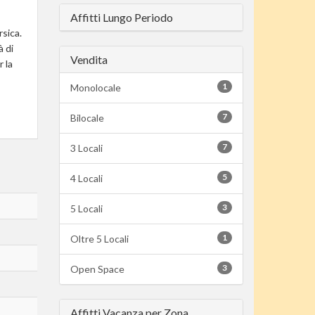
Affitti Lungo Periodo
rsica.
à di
Vendita
r la
1
Monolocale
7
Bilocale
7
3 Locali
5
4 Locali
3
5 Locali
1
Oltre 5 Locali
3
Open Space
Affitti Vacanza per Zona