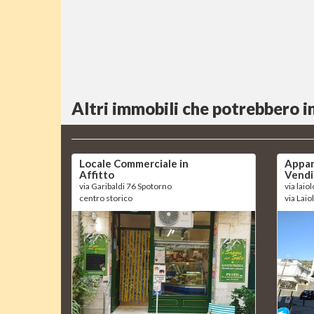
Altri immobili che potrebbero i
Locale Commerciale in
Appar
Affitto
Vendi
via Garibaldi 76 Spotorno
via laio
centro storico
via Laio