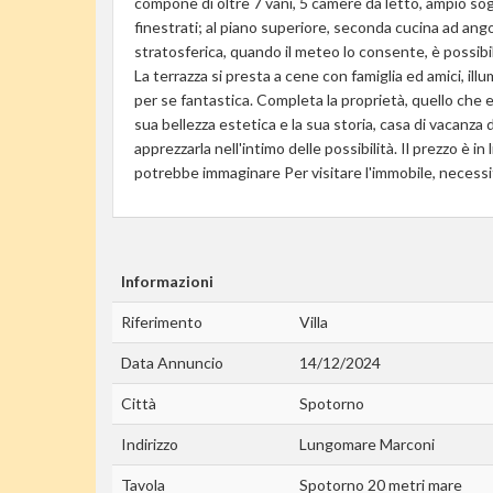
compone di oltre 7 vani, 5 camere da letto, ampio sog
finestrati; al piano superiore, seconda cucina ad ang
stratosferica, quando il meteo lo consente, è possibile
La terrazza si presta a cene con famiglia ed amici, ill
per se fantastica. Completa la proprietà, quello che er
sua bellezza estetica e la sua storia, casa di vacanza 
apprezzarla nell'intimo delle possibilità. Il prezzo è in 
potrebbe immaginare Per visitare l'immobile, necessità
Informazioni
Riferimento
Villa
Data Annuncio
14/12/2024
Città
Spotorno
Indirizzo
Lungomare Marconi
Tavola
Spotorno 20 metri mare