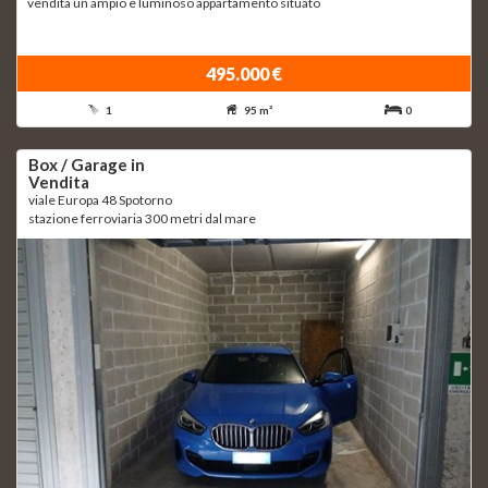
vendita un ampio e luminoso appartamento situato
495.000 €
1
95 m²
0
Box / Garage in
Vendita
viale Europa 48 Spotorno
stazione ferroviaria 300 metri dal mare